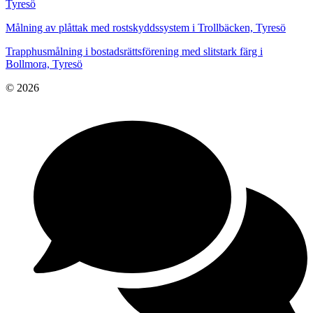
Tyresö
Målning av plåttak med rostskyddssystem i Trollbäcken, Tyresö
Trapphusmålning i bostadsrättsförening med slitstark färg i
Bollmora, Tyresö
© 2026