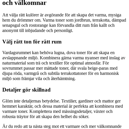
och välkomnar
Att välja rätt kulörer är avgörande för att skapa det varma, mysiga
hem du drömmer om. Varma toner som jordbrun, terrakotta, dämpad
senapsgul och rostorange kan förvandla ditt rum från kallt och
anonymt till inbjudande och personligt.
Välj rätt ton för rätt rum
Vardagsrummet kan behöva lugna, dova toner för att skapa en
avslappnande miljö. Kombinera gärna varma nyanser med inslag av
naturmaterial som trä och textilier för optimal atmosfär. För
sovrummet passar mer mättade toner, där svala beige-paras med
djupa röda, varmgrå och subtila terrakottatoner för en harmonisk
miljö som främjar vila och återhämtning.
Detaljer gör skillnad
Glöm inte detaljernas betydelse. Textilier, gardiner och mattor ger
hemmet karaktär, och dessa material är perfekta att kombinera med
varmare toner. Komplettera med mässingsdetaljer, växter och
robusta träytor för att skapa den helhet du söker.
Är du redo att ta nästa steg mot ett varmare och mer välkomnande