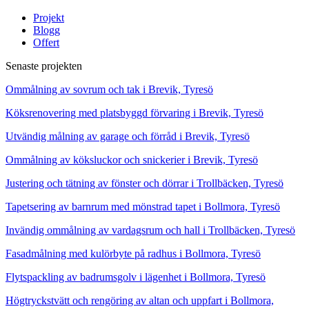
Projekt
Blogg
Offert
Senaste projekten
Ommålning av sovrum och tak i Brevik, Tyresö
Köksrenovering med platsbyggd förvaring i Brevik, Tyresö
Utvändig målning av garage och förråd i Brevik, Tyresö
Ommålning av köksluckor och snickerier i Brevik, Tyresö
Justering och tätning av fönster och dörrar i Trollbäcken, Tyresö
Tapetsering av barnrum med mönstrad tapet i Bollmora, Tyresö
Invändig ommålning av vardagsrum och hall i Trollbäcken, Tyresö
Fasadmålning med kulörbyte på radhus i Bollmora, Tyresö
Flytspackling av badrumsgolv i lägenhet i Bollmora, Tyresö
Högtryckstvätt och rengöring av altan och uppfart i Bollmora,