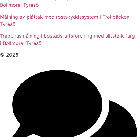
Bollmora, Tyresö
Målning av plåttak med rostskyddssystem i Trollbäcken,
Tyresö
Trapphusmålning i bostadsrättsförening med slitstark färg
i Bollmora, Tyresö
© 2026