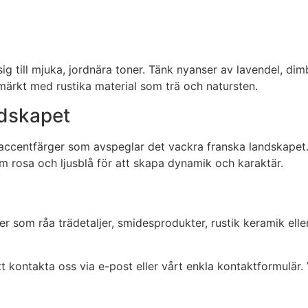
 sig till mjuka, jordnära toner. Tänk nyanser av lavendel, d
tmärkt med rustika material som trä och natursten.
ndskapet
accentfärger som avspeglar det vackra franska landskapet. V
som rosa och ljusblå för att skapa dynamik och karaktär.
r som råa trädetaljer, smidesprodukter, rustik keramik eller
 att kontakta oss via e-post eller vårt enkla kontaktformulä